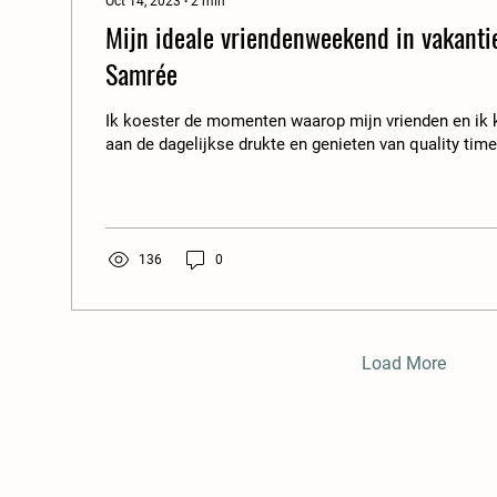
Oct 14, 2023
∙
2
min
Mijn ideale vriendenweekend in vakant
Samrée
Ik koester de momenten waarop mijn vrienden en ik
aan de dagelijkse drukte en genieten van quality tim
136
0
Load More