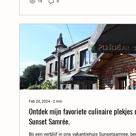
Sunset Samrée. Elk met hun eigen charme. Daarnaast 
19
0
Ourthe een...
Feb 20, 2024
∙
2
min
Ontdek mijn favoriete culinaire plekjes rond vakantiewoning
Sunset Samrée.
Bij een verblijf in ons vakantiehuis Sunsetsamree, ben