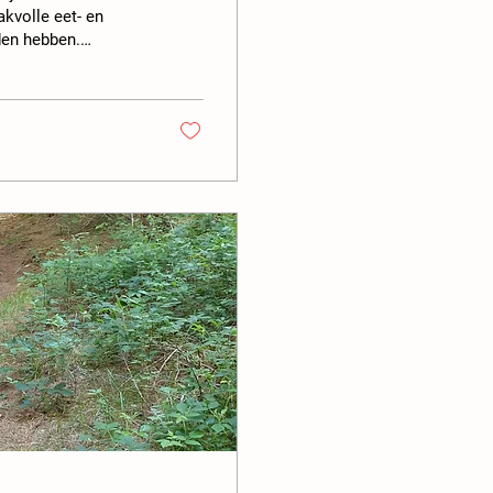
kvolle eet- en
den hebben.
gs mijn favoriete
eikbaar vanuit onze
e bieren, elk van
Dochamps Op slechts