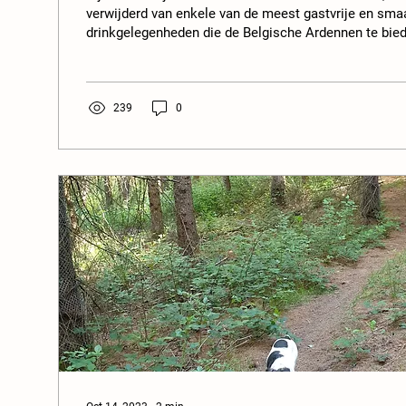
verwijderd van enkele van de meest gastvrije en smaa
drinkgelegenheden die de Belgische Ardennen te bie
Vandaag wil ik je meenemen op een culinaire reis lan
restaurantjes en terrasjes, allemaal gemakkelijk ber
locatie. Van authentieke lokale gerechten tot verfijnd
deze plekken biedt een unieke ervaring. Le Miroir, 
239
0
3 kilometer...