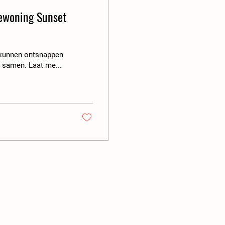
iewoning Sunset
 kunnen ontsnappen
e samen. Laat me...