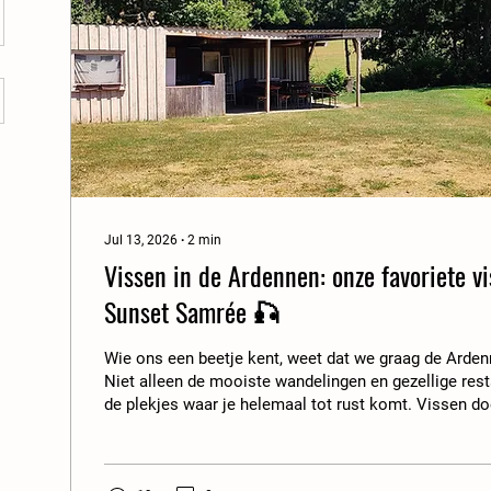
Jul 13, 2026
∙
2
min
Vissen in de Ardennen: onze favoriete vi
Sunset Samrée 🎣
Wie ons een beetje kent, weet dat we graag de Arde
Niet alleen de mooiste wandelingen en gezellige res
de plekjes waar je helemaal tot rust komt. Vissen doe
maar we krijgen van onze gasten wel regelmatig de v
zijn dus op ontdekking geweest bij de locaties in de 
uitstappen ontdekten we twee heerlijke vislocaties 