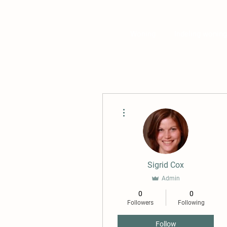
Woning
Indeling woning
More actions
Sigrid Cox
Admin
0
0
Followers
Following
Follow